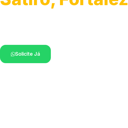
Atendimento para remoção veicular.
Profissionais atuando na sua região.
Solicite Já