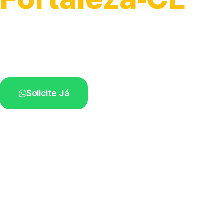
Atendimento para remoção veicular.
Profissionais atuando na sua região.
Solicite Já