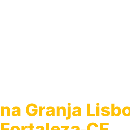
Guincho 24h
na Granja Lisb
Fortaleza‑CE