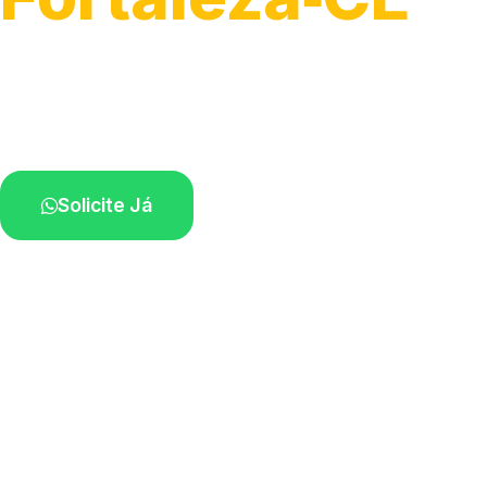
Atendimento para remoção veicular.
Profissionais atuando na sua região.
Solicite Já