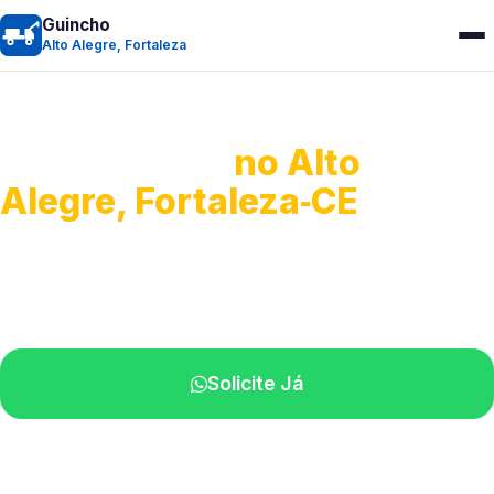
Guincho
Alto Alegre, Fortaleza
Guincho 24h
no Alto
Alegre, Fortaleza‑CE
Atendimento para remoção veicular.
Profissionais atuando na sua região.
Solicite Já