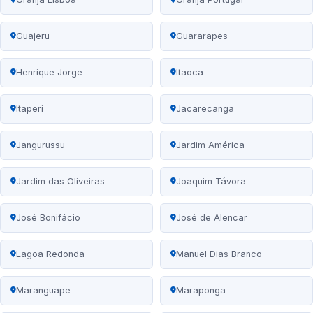
Guajeru
Guararapes
Henrique Jorge
Itaoca
Itaperi
Jacarecanga
Jangurussu
Jardim América
Jardim das Oliveiras
Joaquim Távora
José Bonifácio
José de Alencar
Lagoa Redonda
Manuel Dias Branco
Maranguape
Maraponga