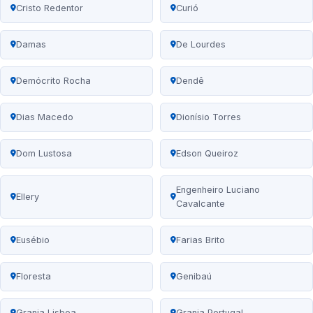
Cristo Redentor
Curió
Damas
De Lourdes
Demócrito Rocha
Dendê
Dias Macedo
Dionísio Torres
Dom Lustosa
Edson Queiroz
Engenheiro Luciano
Ellery
Cavalcante
Eusébio
Farias Brito
Floresta
Genibaú
Granja Lisboa
Granja Portugal