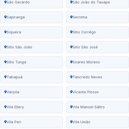
São Gerardo
São João do Tauape
Sapiranga
Serrinha
Siqueira
Sitio Corrêgo
Sitio São João
Sitio São José
Sítio Tunga
Soares Moreno
Tabapuá
Tancredo Neves
Varjota
Vicente Pinzon
Vila Ellery
Vila Manoel Sátiro
Vila Peri
Vila União