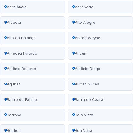
Aerolândia
Aeroporto
Aldeota
Alto Alegre
Alto da Balança
Álvaro Weyne
Amadeu Furtado
Ancuri
Antônio Bezerra
Antônio Diogo
Aquiraz
Autran Nunes
Bairro de Fátima
Barra do Ceará
Barroso
Bela Vista
Benfica
Boa Vista