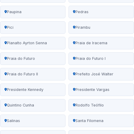
Paupina
Pedras
Pici
Pirambu
Planalto Ayrton Senna
Praia de Iracema
Praia do Futuro
Praia do Futuro I
Praia do Futuro II
Prefeito José Walter
Presidente Kennedy
Presidente Vargas
Quintino Cunha
Rodolfo Teófilo
Salinas
Santa Filomena