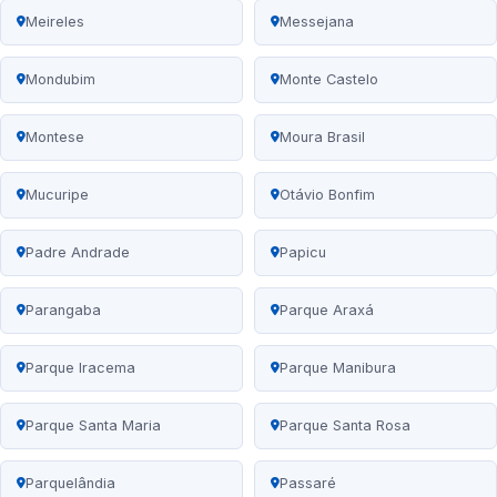
Meireles
Messejana
Mondubim
Monte Castelo
Montese
Moura Brasil
Mucuripe
Otávio Bonfim
Padre Andrade
Papicu
Parangaba
Parque Araxá
Parque Iracema
Parque Manibura
Parque Santa Maria
Parque Santa Rosa
Parquelândia
Passaré