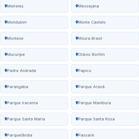
Meireles
Messejana
Mondubim
Monte Castelo
Montese
Moura Brasil
Mucuripe
Otávio Bonfim
Padre Andrade
Papicu
Parangaba
Parque Araxá
Parque Iracema
Parque Manibura
Parque Santa Maria
Parque Santa Rosa
Parquelândia
Passaré