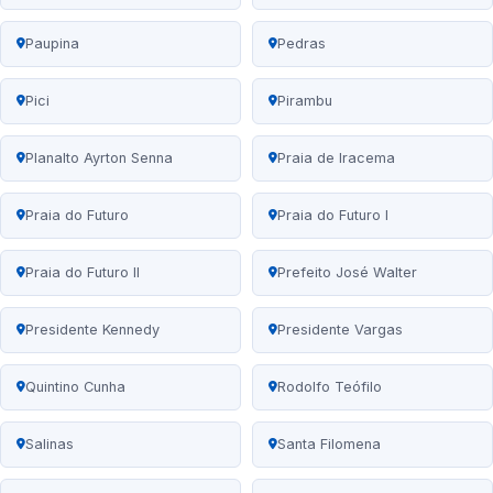
Paupina
Pedras
Pici
Pirambu
Planalto Ayrton Senna
Praia de Iracema
Praia do Futuro
Praia do Futuro I
Praia do Futuro II
Prefeito José Walter
Presidente Kennedy
Presidente Vargas
Quintino Cunha
Rodolfo Teófilo
Salinas
Santa Filomena