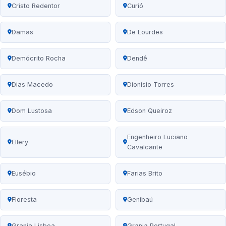
Cristo Redentor
Curió
Damas
De Lourdes
Demócrito Rocha
Dendê
Dias Macedo
Dionísio Torres
Dom Lustosa
Edson Queiroz
Engenheiro Luciano
Ellery
Cavalcante
Eusébio
Farias Brito
Floresta
Genibaú
Granja Lisboa
Granja Portugal