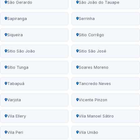
São Gerardo
São João do Tauape
Sapiranga
Serrinha
Siqueira
Sitio Corrêgo
Sitio São João
Sitio São José
Sítio Tunga
Soares Moreno
Tabapuá
Tancredo Neves
Varjota
Vicente Pinzon
Vila Ellery
Vila Manoel Sátiro
Vila Peri
Vila União