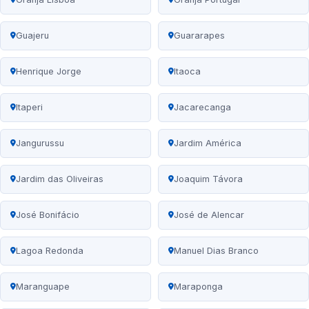
Guajeru
Guararapes
Henrique Jorge
Itaoca
Itaperi
Jacarecanga
Jangurussu
Jardim América
Jardim das Oliveiras
Joaquim Távora
José Bonifácio
José de Alencar
Lagoa Redonda
Manuel Dias Branco
Maranguape
Maraponga