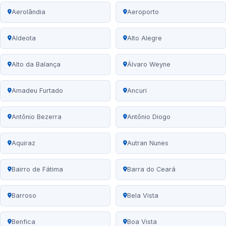
Aerolândia
Aeroporto
Aldeota
Alto Alegre
Alto da Balança
Álvaro Weyne
Amadeu Furtado
Ancuri
Antônio Bezerra
Antônio Diogo
Aquiraz
Autran Nunes
Bairro de Fátima
Barra do Ceará
Barroso
Bela Vista
Benfica
Boa Vista