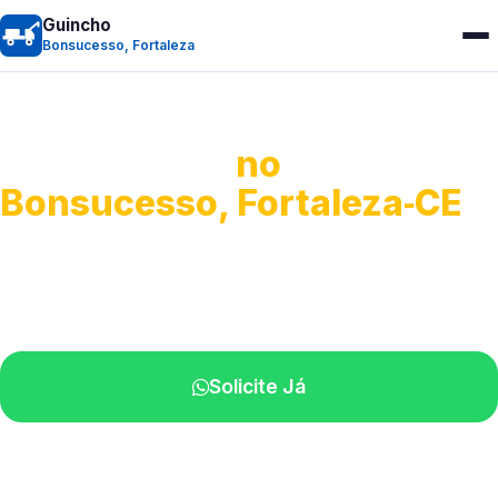
Guincho
Bonsucesso, Fortaleza
Guincho 24h
no
Bonsucesso, Fortaleza‑CE
Atendimento para remoção veicular.
Profissionais atuando na sua região.
Solicite Já