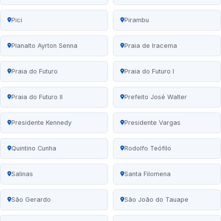
Pici
Pirambu
Planalto Ayrton Senna
Praia de Iracema
Praia do Futuro
Praia do Futuro I
Praia do Futuro II
Prefeito José Walter
Presidente Kennedy
Presidente Vargas
Quintino Cunha
Rodolfo Teófilo
Salinas
Santa Filomena
São Gerardo
São João do Tauape