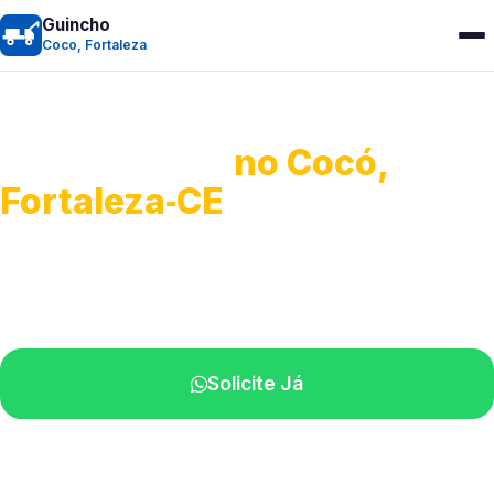
Guincho
Coco, Fortaleza
Guincho 24h
no Cocó,
Fortaleza‑CE
Atendimento para remoção veicular.
Profissionais atuando na sua região.
Solicite Já