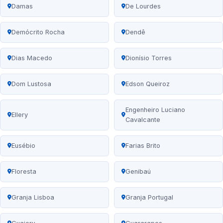
Damas
De Lourdes
Demócrito Rocha
Dendê
Dias Macedo
Dionísio Torres
Dom Lustosa
Edson Queiroz
Engenheiro Luciano
Ellery
Cavalcante
Eusébio
Farias Brito
Floresta
Genibaú
Granja Lisboa
Granja Portugal