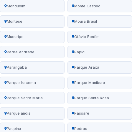
Mondubim
Monte Castelo
Montese
Moura Brasil
Mucuripe
Otávio Bonfim
Padre Andrade
Papicu
Parangaba
Parque Araxá
Parque Iracema
Parque Manibura
Parque Santa Maria
Parque Santa Rosa
Parquelândia
Passaré
Paupina
Pedras