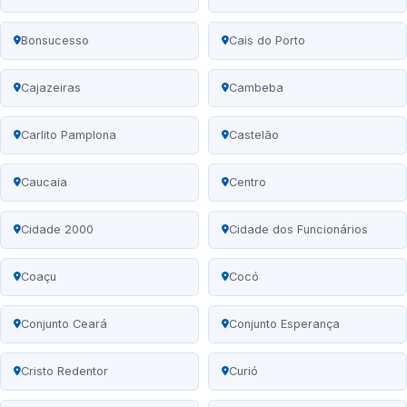
Bonsucesso
Cais do Porto
Cajazeiras
Cambeba
Carlito Pamplona
Castelão
Caucaia
Centro
Cidade 2000
Cidade dos Funcionários
Coaçu
Cocó
Conjunto Ceará
Conjunto Esperança
Cristo Redentor
Curió