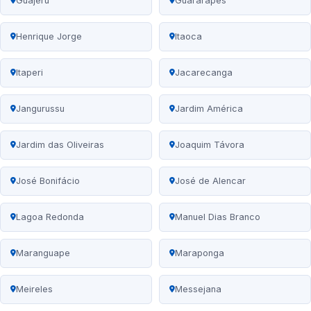
Guajeru
Guararapes
Henrique Jorge
Itaoca
Itaperi
Jacarecanga
Jangurussu
Jardim América
Jardim das Oliveiras
Joaquim Távora
José Bonifácio
José de Alencar
Lagoa Redonda
Manuel Dias Branco
Maranguape
Maraponga
Meireles
Messejana