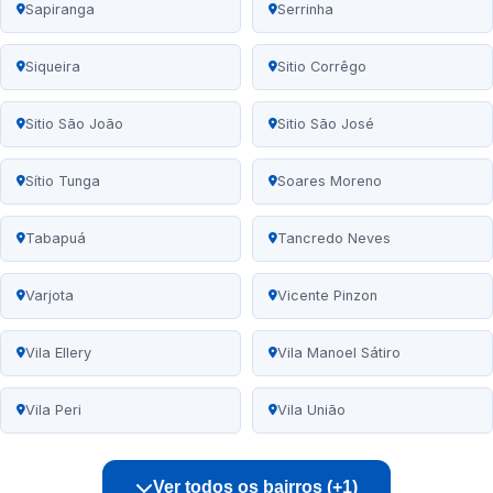
Sapiranga
Serrinha
Siqueira
Sitio Corrêgo
Sitio São João
Sitio São José
Sítio Tunga
Soares Moreno
Tabapuá
Tancredo Neves
Varjota
Vicente Pinzon
Vila Ellery
Vila Manoel Sátiro
Vila Peri
Vila União
Ver todos os bairros (+1)