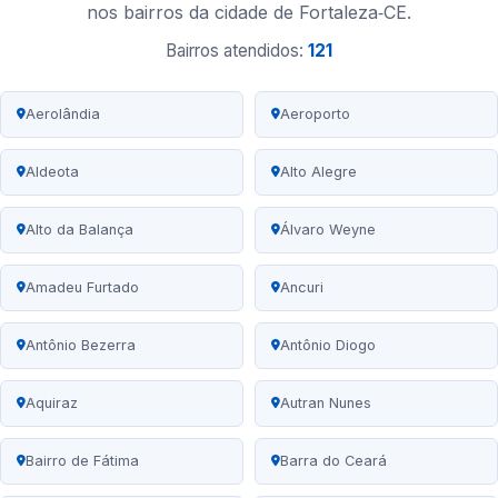
nos bairros da cidade de Fortaleza‑CE.
Bairros atendidos:
121
Aerolândia
Aeroporto
Aldeota
Alto Alegre
Alto da Balança
Álvaro Weyne
Amadeu Furtado
Ancuri
Antônio Bezerra
Antônio Diogo
Aquiraz
Autran Nunes
Bairro de Fátima
Barra do Ceará