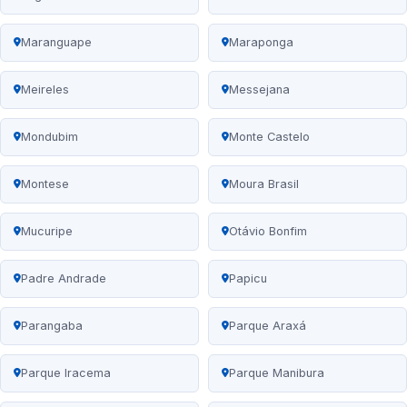
Maranguape
Maraponga
Meireles
Messejana
Mondubim
Monte Castelo
Montese
Moura Brasil
Mucuripe
Otávio Bonfim
Padre Andrade
Papicu
Parangaba
Parque Araxá
Parque Iracema
Parque Manibura