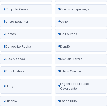
Conjunto Ceará
Conjunto Esperança
Cristo Redentor
Curió
Damas
De Lourdes
Demócrito Rocha
Dendê
Dias Macedo
Dionísio Torres
Dom Lustosa
Edson Queiroz
Engenheiro Luciano
Ellery
Cavalcante
Eusébio
Farias Brito