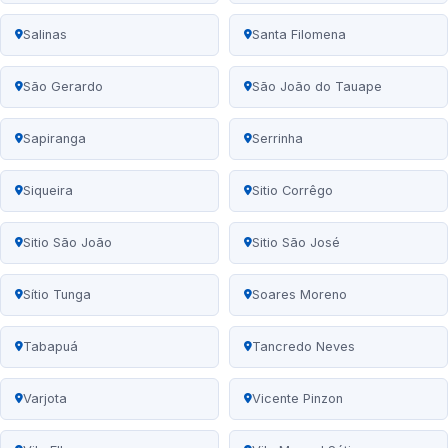
Salinas
Santa Filomena
São Gerardo
São João do Tauape
Sapiranga
Serrinha
Siqueira
Sitio Corrêgo
Sitio São João
Sitio São José
Sítio Tunga
Soares Moreno
Tabapuá
Tancredo Neves
Varjota
Vicente Pinzon