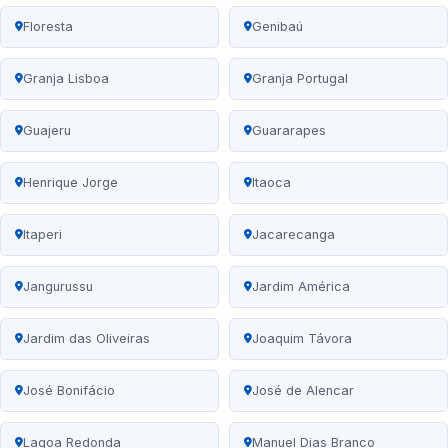
Floresta
Genibaú
Granja Lisboa
Granja Portugal
Guajeru
Guararapes
Henrique Jorge
Itaoca
Itaperi
Jacarecanga
Jangurussu
Jardim América
Jardim das Oliveiras
Joaquim Távora
José Bonifácio
José de Alencar
Lagoa Redonda
Manuel Dias Branco