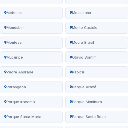
Meireles
Messejana
Mondubim
Monte Castelo
Montese
Moura Brasil
Mucuripe
Otávio Bonfim
Padre Andrade
Papicu
Parangaba
Parque Araxá
Parque Iracema
Parque Manibura
Parque Santa Maria
Parque Santa Rosa