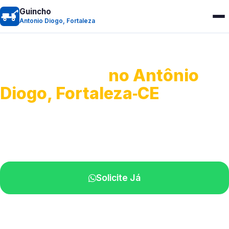
Guincho
Antonio Diogo, Fortaleza
Guincho 24h
no Antônio
Diogo, Fortaleza‑CE
Atendimento para remoção veicular.
Profissionais atuando na sua região.
Solicite Já