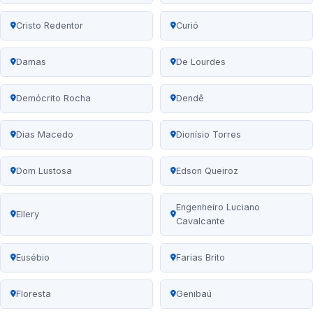
Cristo Redentor
Curió
Damas
De Lourdes
Demócrito Rocha
Dendê
Dias Macedo
Dionísio Torres
Dom Lustosa
Edson Queiroz
Engenheiro Luciano
Ellery
Cavalcante
Eusébio
Farias Brito
Floresta
Genibaú