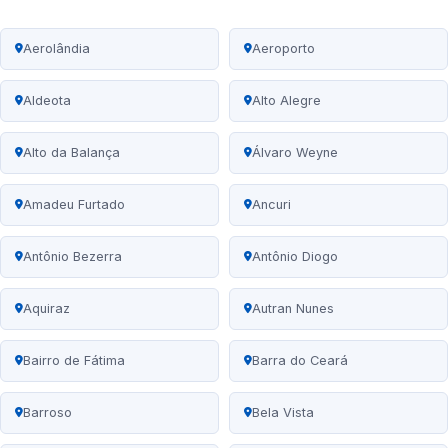
Aerolândia
Aeroporto
Aldeota
Alto Alegre
Alto da Balança
Álvaro Weyne
Amadeu Furtado
Ancuri
Antônio Bezerra
Antônio Diogo
Aquiraz
Autran Nunes
Bairro de Fátima
Barra do Ceará
Barroso
Bela Vista