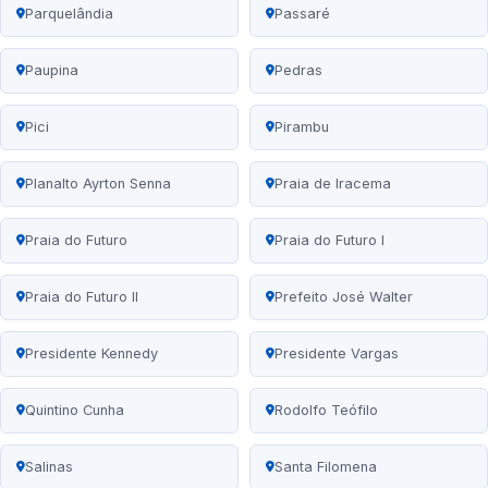
Parquelândia
Passaré
Paupina
Pedras
Pici
Pirambu
Planalto Ayrton Senna
Praia de Iracema
Praia do Futuro
Praia do Futuro I
Praia do Futuro II
Prefeito José Walter
Presidente Kennedy
Presidente Vargas
Quintino Cunha
Rodolfo Teófilo
Salinas
Santa Filomena