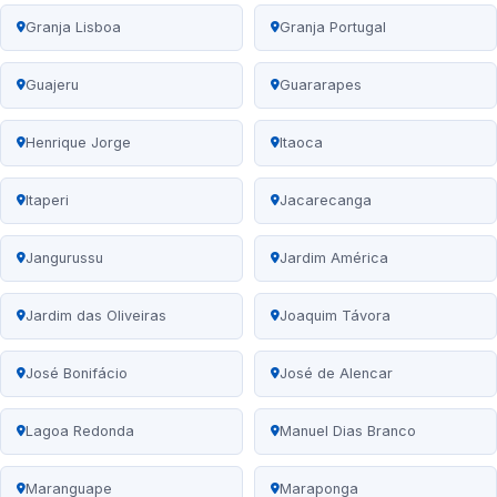
Granja Lisboa
Granja Portugal
Guajeru
Guararapes
Henrique Jorge
Itaoca
Itaperi
Jacarecanga
Jangurussu
Jardim América
Jardim das Oliveiras
Joaquim Távora
José Bonifácio
José de Alencar
Lagoa Redonda
Manuel Dias Branco
Maranguape
Maraponga