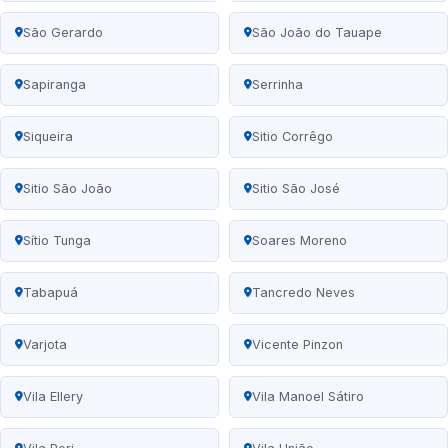
São Gerardo
São João do Tauape
Sapiranga
Serrinha
Siqueira
Sitio Corrêgo
Sitio São João
Sitio São José
Sítio Tunga
Soares Moreno
Tabapuá
Tancredo Neves
Varjota
Vicente Pinzon
Vila Ellery
Vila Manoel Sátiro