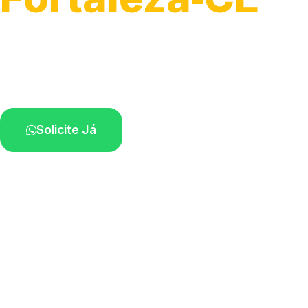
Atendimento para remoção veicular.
Profissionais atuando na sua região.
Solicite Já