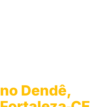
Guincho 24h
no Dendê,
Fortaleza‑CE