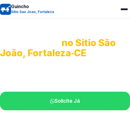
Guincho
Sitio Sao Joao, Fortaleza
Guincho 24h
no Sitio São
João, Fortaleza‑CE
Atendimento para remoção veicular.
Profissionais atuando na sua região.
Solicite Já