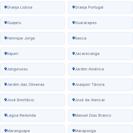
Granja Lisboa
Granja Portugal
Guajeru
Guararapes
Henrique Jorge
Itaoca
Itaperi
Jacarecanga
Jangurussu
Jardim América
Jardim das Oliveiras
Joaquim Távora
José Bonifácio
José de Alencar
Lagoa Redonda
Manuel Dias Branco
Maranguape
Maraponga