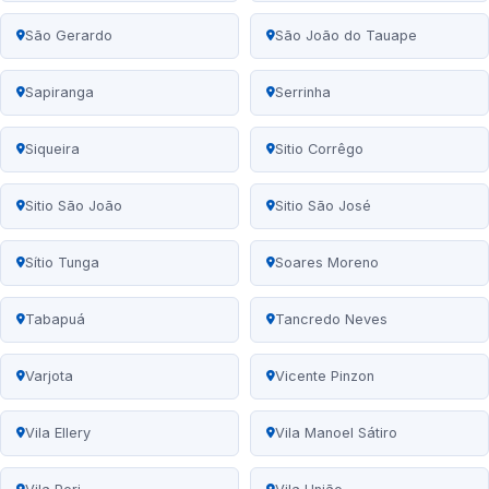
São Gerardo
São João do Tauape
Sapiranga
Serrinha
Siqueira
Sitio Corrêgo
Sitio São João
Sitio São José
Sítio Tunga
Soares Moreno
Tabapuá
Tancredo Neves
Varjota
Vicente Pinzon
Vila Ellery
Vila Manoel Sátiro