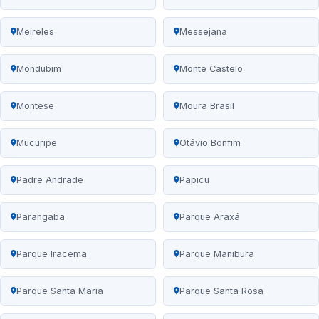
Meireles
Messejana
Mondubim
Monte Castelo
Montese
Moura Brasil
Mucuripe
Otávio Bonfim
Padre Andrade
Papicu
Parangaba
Parque Araxá
Parque Iracema
Parque Manibura
Parque Santa Maria
Parque Santa Rosa