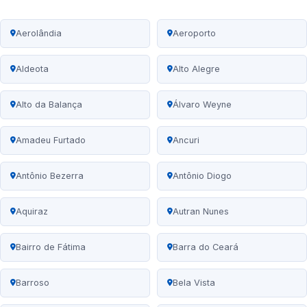
Aerolândia
Aeroporto
Aldeota
Alto Alegre
Alto da Balança
Álvaro Weyne
Amadeu Furtado
Ancuri
Antônio Bezerra
Antônio Diogo
Aquiraz
Autran Nunes
Bairro de Fátima
Barra do Ceará
Barroso
Bela Vista