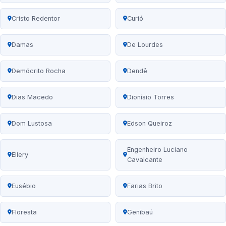
Cristo Redentor
Curió
Damas
De Lourdes
Demócrito Rocha
Dendê
Dias Macedo
Dionísio Torres
Dom Lustosa
Edson Queiroz
Engenheiro Luciano
Ellery
Cavalcante
Eusébio
Farias Brito
Floresta
Genibaú