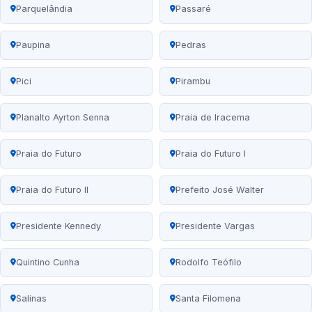
Parquelândia
Passaré
Paupina
Pedras
Pici
Pirambu
Planalto Ayrton Senna
Praia de Iracema
Praia do Futuro
Praia do Futuro I
Praia do Futuro II
Prefeito José Walter
Presidente Kennedy
Presidente Vargas
Quintino Cunha
Rodolfo Teófilo
Salinas
Santa Filomena