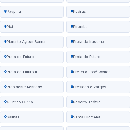
Paupina
Pedras
Pici
Pirambu
Planalto Ayrton Senna
Praia de Iracema
Praia do Futuro
Praia do Futuro I
Praia do Futuro II
Prefeito José Walter
Presidente Kennedy
Presidente Vargas
Quintino Cunha
Rodolfo Teófilo
Salinas
Santa Filomena