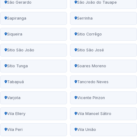
São Gerardo
São João do Tauape
Sapiranga
Serrinha
Siqueira
Sitio Corrêgo
Sitio São João
Sitio São José
Sítio Tunga
Soares Moreno
Tabapuá
Tancredo Neves
Varjota
Vicente Pinzon
Vila Ellery
Vila Manoel Sátiro
Vila Peri
Vila União