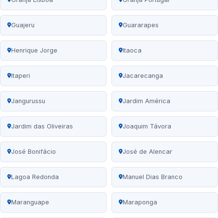
Guajeru
Guararapes
Henrique Jorge
Itaoca
Itaperi
Jacarecanga
Jangurussu
Jardim América
Jardim das Oliveiras
Joaquim Távora
José Bonifácio
José de Alencar
Lagoa Redonda
Manuel Dias Branco
Maranguape
Maraponga