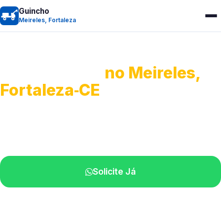
Guincho
Meireles, Fortaleza
Guincho 24h
no Meireles,
Fortaleza‑CE
Atendimento para remoção veicular.
Profissionais atuando na sua região.
Solicite Já