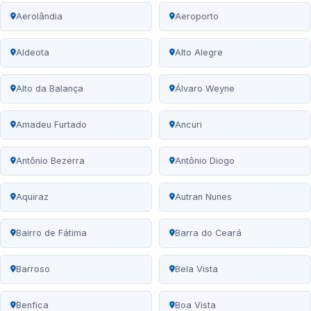
Aerolândia
Aeroporto
Aldeota
Alto Alegre
Alto da Balança
Álvaro Weyne
Amadeu Furtado
Ancuri
Antônio Bezerra
Antônio Diogo
Aquiraz
Autran Nunes
Bairro de Fátima
Barra do Ceará
Barroso
Bela Vista
Benfica
Boa Vista