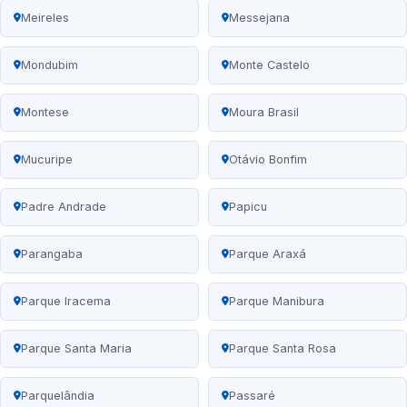
Meireles
Messejana
Mondubim
Monte Castelo
Montese
Moura Brasil
Mucuripe
Otávio Bonfim
Padre Andrade
Papicu
Parangaba
Parque Araxá
Parque Iracema
Parque Manibura
Parque Santa Maria
Parque Santa Rosa
Parquelândia
Passaré