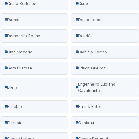
Cristo Redentor
Curió
Damas
De Lourdes
Demócrito Rocha
Dendê
Dias Macedo
Dionísio Torres
Dom Lustosa
Edson Queiroz
Engenheiro Luciano
Ellery
Cavalcante
Eusébio
Farias Brito
Floresta
Genibaú
Granja Lisboa
Granja Portugal