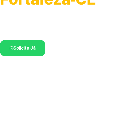
Atendimento para remoção veicular.
Profissionais atuando na sua região.
Solicite Já