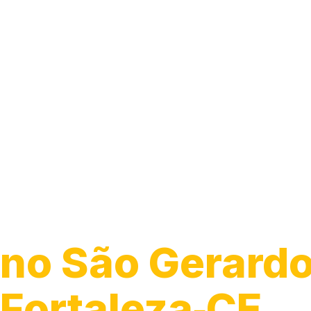
Guincho 24h
no São Gerardo
Fortaleza‑CE