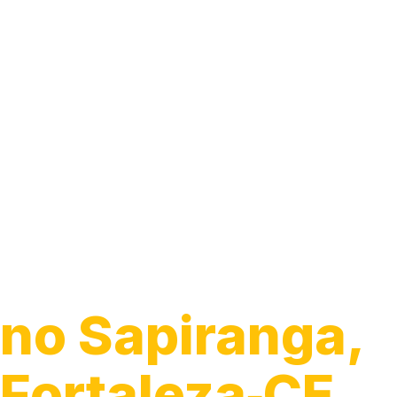
Guincho 24h
no Sapiranga,
Fortaleza‑CE