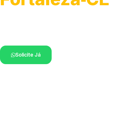
Atendimento para remoção veicular.
Profissionais atuando na sua região.
Solicite Já