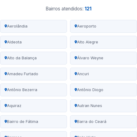
Bairros atendidos:
121
Aerolândia
Aeroporto
Aldeota
Alto Alegre
Alto da Balança
Álvaro Weyne
Amadeu Furtado
Ancuri
Antônio Bezerra
Antônio Diogo
Aquiraz
Autran Nunes
Bairro de Fátima
Barra do Ceará