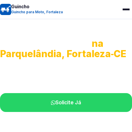
Guincho
Guincho para Moto, Fortaleza
Guincho para Moto
na
Parquelândia, Fortaleza‑CE
Atendimento ágil e remoção de motos.
Equipe disponível próximo a você.
Solicite Já