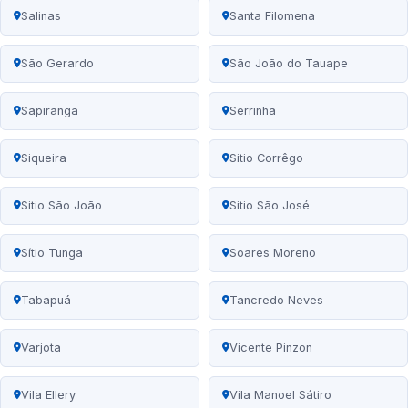
Salinas
Santa Filomena
São Gerardo
São João do Tauape
Sapiranga
Serrinha
Siqueira
Sitio Corrêgo
Sitio São João
Sitio São José
Sítio Tunga
Soares Moreno
Tabapuá
Tancredo Neves
Varjota
Vicente Pinzon
Vila Ellery
Vila Manoel Sátiro