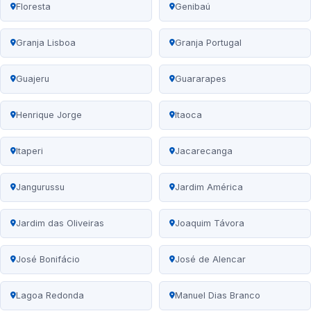
Floresta
Genibaú
Granja Lisboa
Granja Portugal
Guajeru
Guararapes
Henrique Jorge
Itaoca
Itaperi
Jacarecanga
Jangurussu
Jardim América
Jardim das Oliveiras
Joaquim Távora
José Bonifácio
José de Alencar
Lagoa Redonda
Manuel Dias Branco