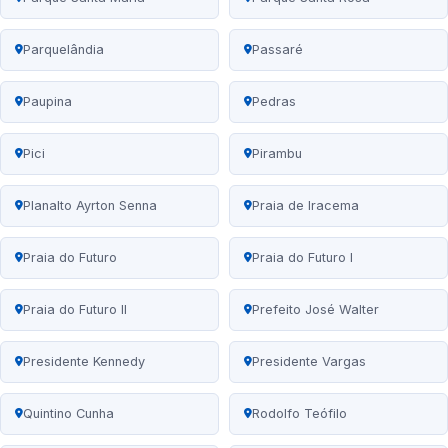
Parquelândia
Passaré
Paupina
Pedras
Pici
Pirambu
Planalto Ayrton Senna
Praia de Iracema
Praia do Futuro
Praia do Futuro I
Praia do Futuro II
Prefeito José Walter
Presidente Kennedy
Presidente Vargas
Quintino Cunha
Rodolfo Teófilo