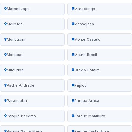
Maranguape
Maraponga
Meireles
Messejana
Mondubim
Monte Castelo
Montese
Moura Brasil
Mucuripe
Otávio Bonfim
Padre Andrade
Papicu
Parangaba
Parque Araxá
Parque Iracema
Parque Manibura
Parque Santa Maria
Parque Santa Rosa