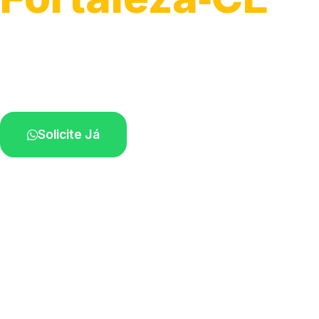
Atendimento ágil e remoção de motos.
Equipe disponível próximo a você.
Solicite Já