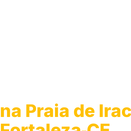
Guincho para 
na Praia de Ira
Fortaleza‑CE