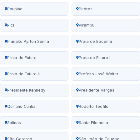
Paupina
Pedras
Pici
Pirambu
Planalto Ayrton Senna
Praia de Iracema
Praia do Futuro
Praia do Futuro I
Praia do Futuro II
Prefeito José Walter
Presidente Kennedy
Presidente Vargas
Quintino Cunha
Rodolfo Teófilo
Salinas
Santa Filomena
São Gerardo
São João do Tauape