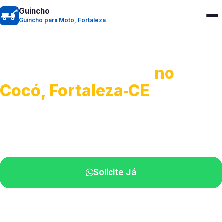
Guincho
Guincho para Moto, Fortaleza
Guincho para Moto
no
Cocó, Fortaleza‑CE
Atendimento ágil e remoção de motos.
Equipe disponível próximo a você.
Solicite Já