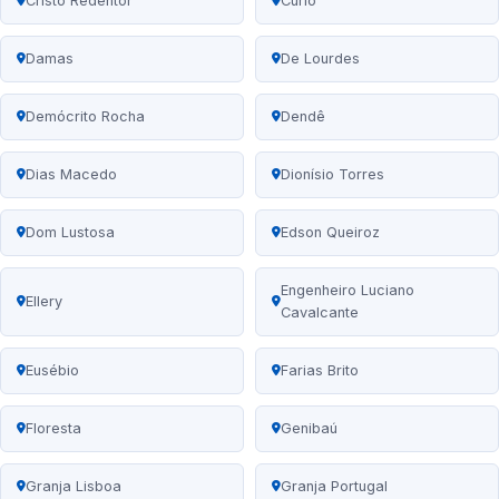
Cristo Redentor
Curió
Damas
De Lourdes
Demócrito Rocha
Dendê
Dias Macedo
Dionísio Torres
Dom Lustosa
Edson Queiroz
Engenheiro Luciano
Ellery
Cavalcante
Eusébio
Farias Brito
Floresta
Genibaú
Granja Lisboa
Granja Portugal