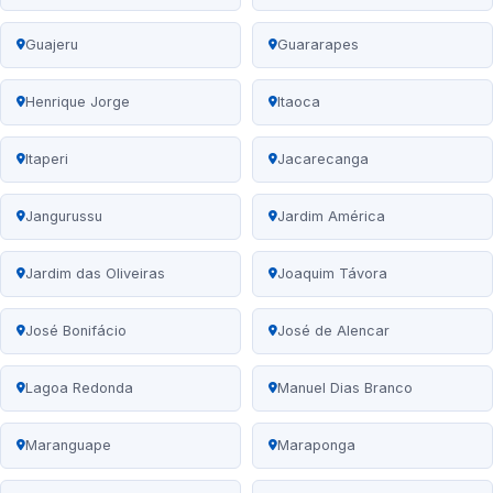
Guajeru
Guararapes
Henrique Jorge
Itaoca
Itaperi
Jacarecanga
Jangurussu
Jardim América
Jardim das Oliveiras
Joaquim Távora
José Bonifácio
José de Alencar
Lagoa Redonda
Manuel Dias Branco
Maranguape
Maraponga