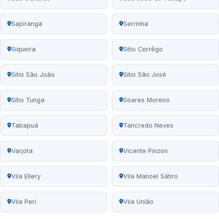
Sapiranga
Serrinha
Siqueira
Sitio Corrêgo
Sitio São João
Sitio São José
Sítio Tunga
Soares Moreno
Tabapuá
Tancredo Neves
Varjota
Vicente Pinzon
Vila Ellery
Vila Manoel Sátiro
Vila Peri
Vila União