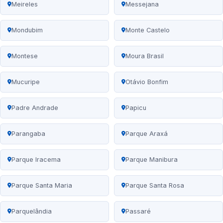
Meireles
Messejana
Mondubim
Monte Castelo
Montese
Moura Brasil
Mucuripe
Otávio Bonfim
Padre Andrade
Papicu
Parangaba
Parque Araxá
Parque Iracema
Parque Manibura
Parque Santa Maria
Parque Santa Rosa
Parquelândia
Passaré