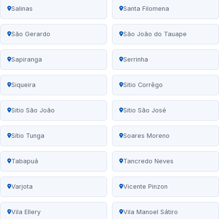
Salinas
Santa Filomena
São Gerardo
São João do Tauape
Sapiranga
Serrinha
Siqueira
Sitio Corrêgo
Sitio São João
Sitio São José
Sítio Tunga
Soares Moreno
Tabapuá
Tancredo Neves
Varjota
Vicente Pinzon
Vila Ellery
Vila Manoel Sátiro