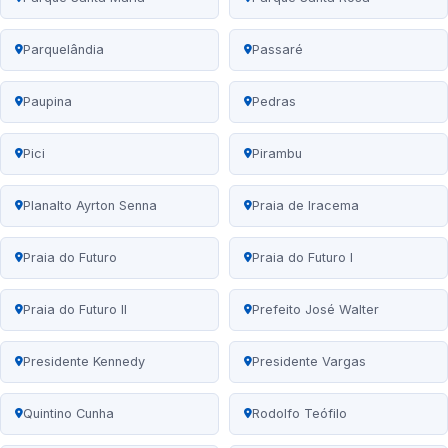
Parquelândia
Passaré
Paupina
Pedras
Pici
Pirambu
Planalto Ayrton Senna
Praia de Iracema
Praia do Futuro
Praia do Futuro I
Praia do Futuro II
Prefeito José Walter
Presidente Kennedy
Presidente Vargas
Quintino Cunha
Rodolfo Teófilo