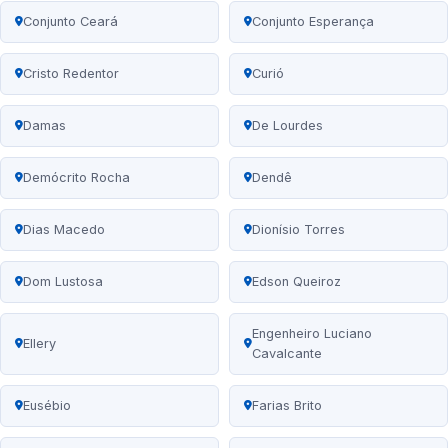
Conjunto Ceará
Conjunto Esperança
Cristo Redentor
Curió
Damas
De Lourdes
Demócrito Rocha
Dendê
Dias Macedo
Dionísio Torres
Dom Lustosa
Edson Queiroz
Engenheiro Luciano
Ellery
Cavalcante
Eusébio
Farias Brito