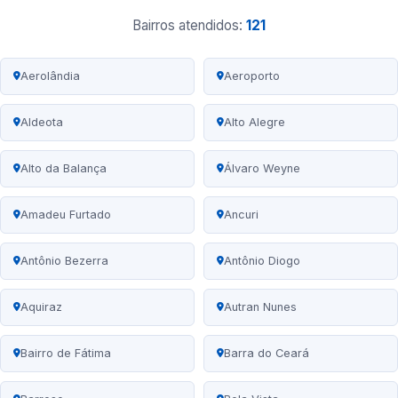
Bairros atendidos:
121
Aerolândia
Aeroporto
Aldeota
Alto Alegre
Alto da Balança
Álvaro Weyne
Amadeu Furtado
Ancuri
Antônio Bezerra
Antônio Diogo
Aquiraz
Autran Nunes
Bairro de Fátima
Barra do Ceará