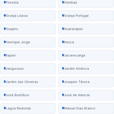
Floresta
Genibaú
Granja Lisboa
Granja Portugal
Guajeru
Guararapes
Henrique Jorge
Itaoca
Itaperi
Jacarecanga
Jangurussu
Jardim América
Jardim das Oliveiras
Joaquim Távora
José Bonifácio
José de Alencar
Lagoa Redonda
Manuel Dias Branco