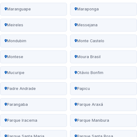
Maranguape
Maraponga
Meireles
Messejana
Mondubim
Monte Castelo
Montese
Moura Brasil
Mucuripe
Otávio Bonfim
Padre Andrade
Papicu
Parangaba
Parque Araxá
Parque Iracema
Parque Manibura
Parque Santa Maria
Parque Santa Rosa