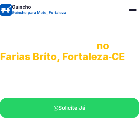
Guincho
Guincho para Moto, Fortaleza
Guincho para Moto
no
Farias Brito, Fortaleza‑CE
Atendimento ágil e remoção de motos.
Equipe disponível próximo a você.
Solicite Já