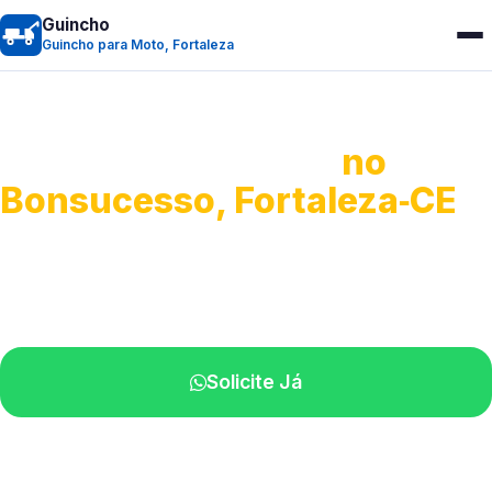
Guincho
Guincho para Moto, Fortaleza
Guincho para Moto
no
Bonsucesso, Fortaleza‑CE
Atendimento ágil e remoção de motos.
Equipe disponível próximo a você.
Solicite Já