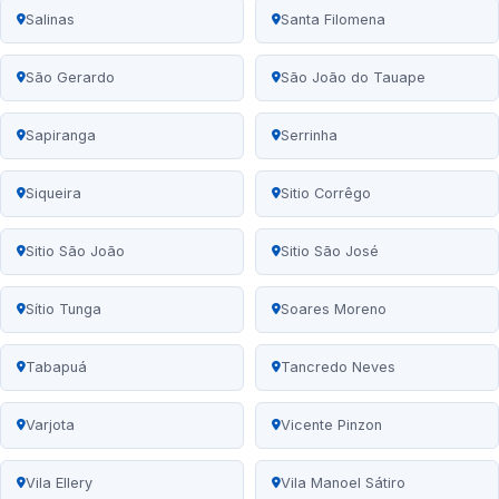
Salinas
Santa Filomena
São Gerardo
São João do Tauape
Sapiranga
Serrinha
Siqueira
Sitio Corrêgo
Sitio São João
Sitio São José
Sítio Tunga
Soares Moreno
Tabapuá
Tancredo Neves
Varjota
Vicente Pinzon
Vila Ellery
Vila Manoel Sátiro