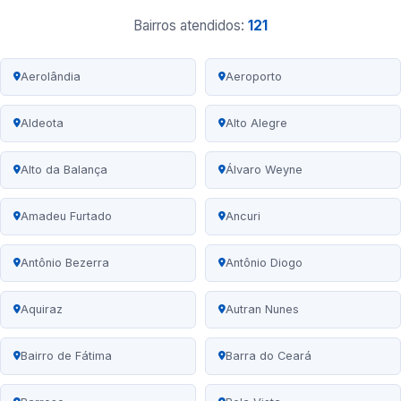
Bairros atendidos:
121
Aerolândia
Aeroporto
Aldeota
Alto Alegre
Alto da Balança
Álvaro Weyne
Amadeu Furtado
Ancuri
Antônio Bezerra
Antônio Diogo
Aquiraz
Autran Nunes
Bairro de Fátima
Barra do Ceará