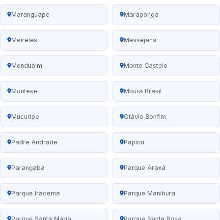
Maranguape
Maraponga
Meireles
Messejana
Mondubim
Monte Castelo
Montese
Moura Brasil
Mucuripe
Otávio Bonfim
Padre Andrade
Papicu
Parangaba
Parque Araxá
Parque Iracema
Parque Manibura
Parque Santa Maria
Parque Santa Rosa