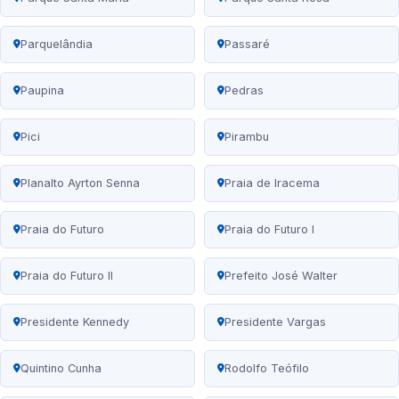
Parquelândia
Passaré
Paupina
Pedras
Pici
Pirambu
Planalto Ayrton Senna
Praia de Iracema
Praia do Futuro
Praia do Futuro I
Praia do Futuro II
Prefeito José Walter
Presidente Kennedy
Presidente Vargas
Quintino Cunha
Rodolfo Teófilo