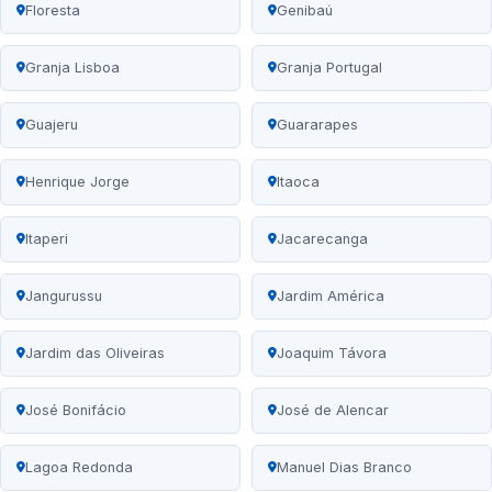
Floresta
Genibaú
Granja Lisboa
Granja Portugal
Guajeru
Guararapes
Henrique Jorge
Itaoca
Itaperi
Jacarecanga
Jangurussu
Jardim América
Jardim das Oliveiras
Joaquim Távora
José Bonifácio
José de Alencar
Lagoa Redonda
Manuel Dias Branco