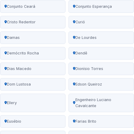
Conjunto Ceará
Conjunto Esperança
Cristo Redentor
Curió
Damas
De Lourdes
Demócrito Rocha
Dendê
Dias Macedo
Dionísio Torres
Dom Lustosa
Edson Queiroz
Engenheiro Luciano
Ellery
Cavalcante
Eusébio
Farias Brito