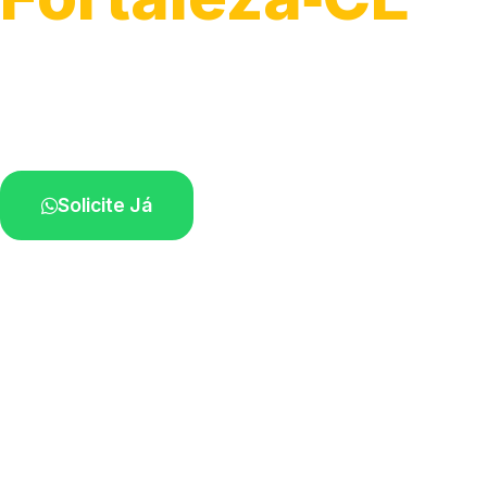
Atendimento ágil e remoção de motos.
Equipe disponível próximo a você.
Solicite Já