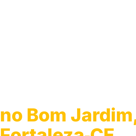
Guincho para 
no Bom Jardim
Fortaleza‑CE