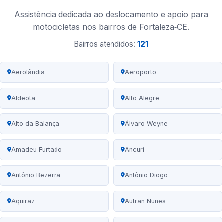
Assistência dedicada ao deslocamento e apoio para
motocicletas nos bairros de Fortaleza‑CE.
Bairros atendidos:
121
Aerolândia
Aeroporto
Aldeota
Alto Alegre
Alto da Balança
Álvaro Weyne
Amadeu Furtado
Ancuri
Antônio Bezerra
Antônio Diogo
Aquiraz
Autran Nunes