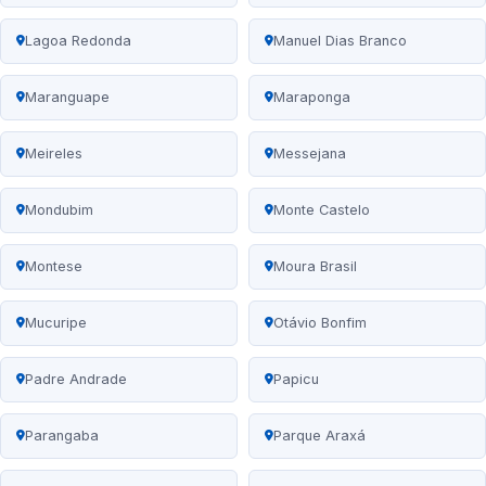
Lagoa Redonda
Manuel Dias Branco
Maranguape
Maraponga
Meireles
Messejana
Mondubim
Monte Castelo
Montese
Moura Brasil
Mucuripe
Otávio Bonfim
Padre Andrade
Papicu
Parangaba
Parque Araxá