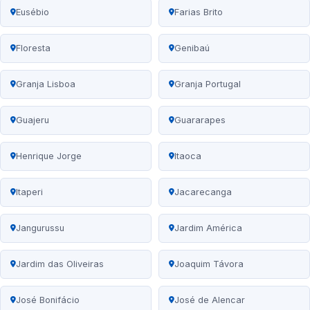
Eusébio
Farias Brito
Floresta
Genibaú
Granja Lisboa
Granja Portugal
Guajeru
Guararapes
Henrique Jorge
Itaoca
Itaperi
Jacarecanga
Jangurussu
Jardim América
Jardim das Oliveiras
Joaquim Távora
José Bonifácio
José de Alencar