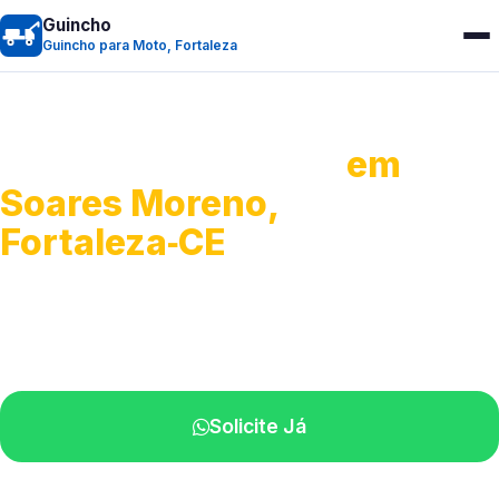
Guincho
Guincho para Moto, Fortaleza
Guincho para Moto
em
Soares Moreno,
Fortaleza‑CE
Atendimento ágil e remoção de motos.
Equipe disponível próximo a você.
Solicite Já