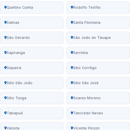
Quintino Cunha
Rodolfo Teófilo
Salinas
Santa Filomena
São Gerardo
São João do Tauape
Sapiranga
Serrinha
Siqueira
Sitio Corrêgo
Sitio São João
Sitio São José
Sítio Tunga
Soares Moreno
Tabapuá
Tancredo Neves
Varjota
Vicente Pinzon