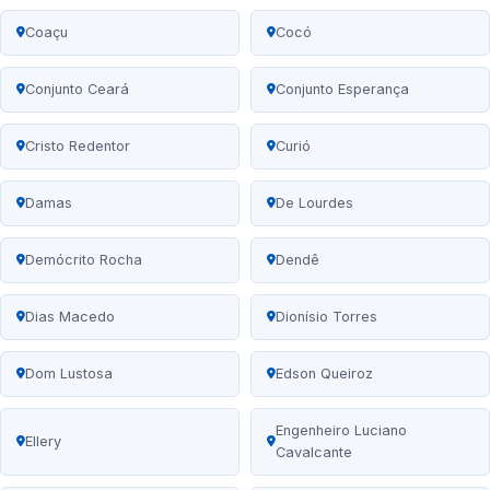
Coaçu
Cocó
Conjunto Ceará
Conjunto Esperança
Cristo Redentor
Curió
Damas
De Lourdes
Demócrito Rocha
Dendê
Dias Macedo
Dionísio Torres
Dom Lustosa
Edson Queiroz
Engenheiro Luciano
Ellery
Cavalcante