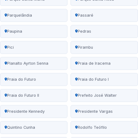
Parquelândia
Passaré
Paupina
Pedras
Pici
Pirambu
Planalto Ayrton Senna
Praia de Iracema
Praia do Futuro
Praia do Futuro I
Praia do Futuro II
Prefeito José Walter
Presidente Kennedy
Presidente Vargas
Quintino Cunha
Rodolfo Teófilo