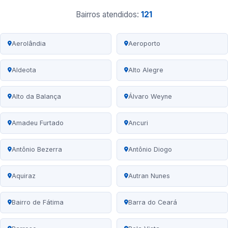
Bairros atendidos:
121
Aerolândia
Aeroporto
Aldeota
Alto Alegre
Alto da Balança
Álvaro Weyne
Amadeu Furtado
Ancuri
Antônio Bezerra
Antônio Diogo
Aquiraz
Autran Nunes
Bairro de Fátima
Barra do Ceará