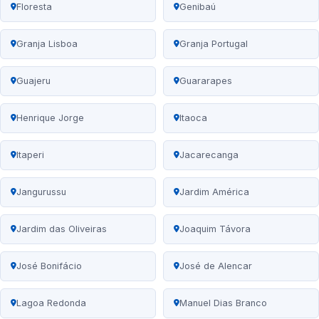
Floresta
Genibaú
Granja Lisboa
Granja Portugal
Guajeru
Guararapes
Henrique Jorge
Itaoca
Itaperi
Jacarecanga
Jangurussu
Jardim América
Jardim das Oliveiras
Joaquim Távora
José Bonifácio
José de Alencar
Lagoa Redonda
Manuel Dias Branco