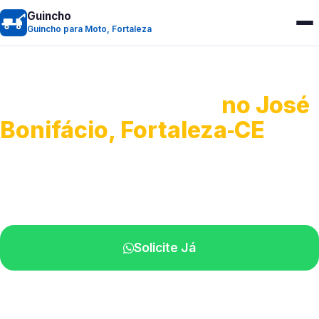
Guincho
Guincho para Moto, Fortaleza
Guincho para Moto
no José
Bonifácio, Fortaleza‑CE
Atendimento ágil e remoção de motos.
Equipe disponível próximo a você.
Solicite Já