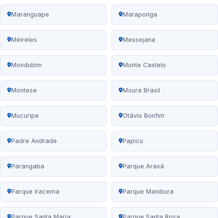
Maranguape
Maraponga
Meireles
Messejana
Mondubim
Monte Castelo
Montese
Moura Brasil
Mucuripe
Otávio Bonfim
Padre Andrade
Papicu
Parangaba
Parque Araxá
Parque Iracema
Parque Manibura
Parque Santa Maria
Parque Santa Rosa