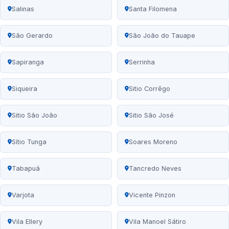
Salinas
Santa Filomena
São Gerardo
São João do Tauape
Sapiranga
Serrinha
Siqueira
Sitio Corrêgo
Sitio São João
Sitio São José
Sítio Tunga
Soares Moreno
Tabapuá
Tancredo Neves
Varjota
Vicente Pinzon
Vila Ellery
Vila Manoel Sátiro