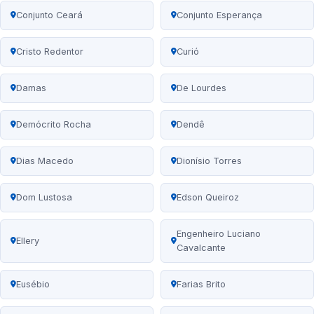
Conjunto Ceará
Conjunto Esperança
Cristo Redentor
Curió
Damas
De Lourdes
Demócrito Rocha
Dendê
Dias Macedo
Dionísio Torres
Dom Lustosa
Edson Queiroz
Engenheiro Luciano
Ellery
Cavalcante
Eusébio
Farias Brito