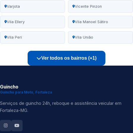
Varjota
Vicente Pinzon
Vila Ellery
Vila Manoel Sátiro
Vila Peri
Vila União
Ver todos os bairros (+1)
Guincho
Guincho para Moto, Fortaleza
Serviços de guincho 24h, reboque e assistência veicular em
Fortaleza-MG.