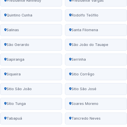
Presidente Kennedy
Presidente Vargas
Quintino Cunha
Rodolfo Teófilo
Salinas
Santa Filomena
São Gerardo
São João do Tauape
Sapiranga
Serrinha
Siqueira
Sitio Corrêgo
Sitio São João
Sitio São José
Sítio Tunga
Soares Moreno
Tabapuá
Tancredo Neves