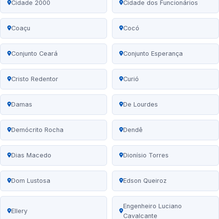
Cidade 2000
Cidade dos Funcionários
Coaçu
Cocó
Conjunto Ceará
Conjunto Esperança
Cristo Redentor
Curió
Damas
De Lourdes
Demócrito Rocha
Dendê
Dias Macedo
Dionísio Torres
Dom Lustosa
Edson Queiroz
Engenheiro Luciano
Ellery
Cavalcante