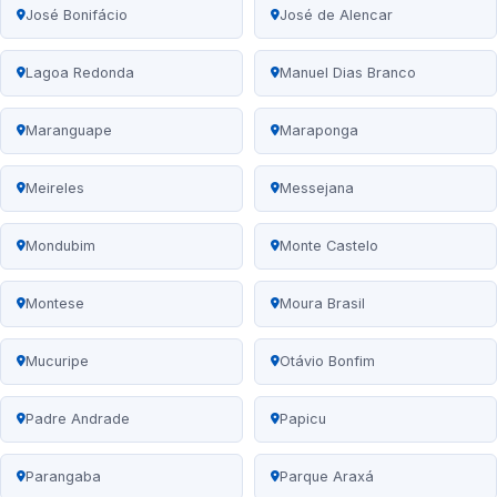
José Bonifácio
José de Alencar
Lagoa Redonda
Manuel Dias Branco
Maranguape
Maraponga
Meireles
Messejana
Mondubim
Monte Castelo
Montese
Moura Brasil
Mucuripe
Otávio Bonfim
Padre Andrade
Papicu
Parangaba
Parque Araxá