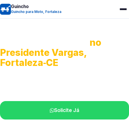
Guincho
Guincho para Moto, Fortaleza
Guincho para Moto
no
Presidente Vargas,
Fortaleza‑CE
Atendimento ágil e remoção de motos.
Equipe disponível próximo a você.
Solicite Já