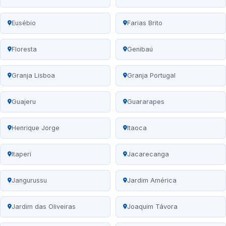
Eusébio
Farias Brito
Floresta
Genibaú
Granja Lisboa
Granja Portugal
Guajeru
Guararapes
Henrique Jorge
Itaoca
Itaperi
Jacarecanga
Jangurussu
Jardim América
Jardim das Oliveiras
Joaquim Távora