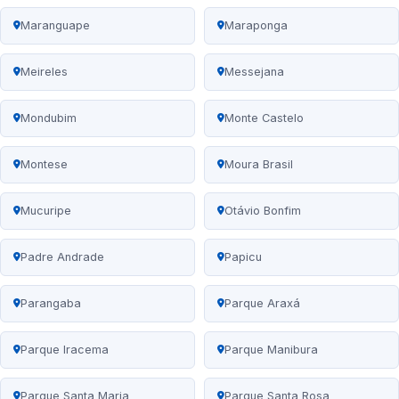
Maranguape
Maraponga
Meireles
Messejana
Mondubim
Monte Castelo
Montese
Moura Brasil
Mucuripe
Otávio Bonfim
Padre Andrade
Papicu
Parangaba
Parque Araxá
Parque Iracema
Parque Manibura
Parque Santa Maria
Parque Santa Rosa