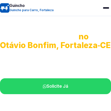
Guincho
Guincho para Carro, Fortaleza
Guincho para Carro
no
Otávio Bonfim, Fortaleza‑CE
Serviço ágil de transporte automotivo.
Equipe especializada perto de você.
Solicite Já