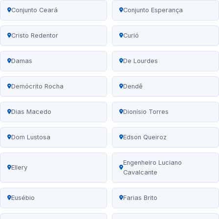
Conjunto Ceará
Conjunto Esperança
Cristo Redentor
Curió
Damas
De Lourdes
Demócrito Rocha
Dendê
Dias Macedo
Dionísio Torres
Dom Lustosa
Edson Queiroz
Engenheiro Luciano
Ellery
Cavalcante
Eusébio
Farias Brito