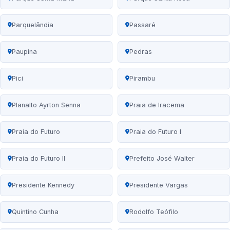
Parquelândia
Passaré
Paupina
Pedras
Pici
Pirambu
Planalto Ayrton Senna
Praia de Iracema
Praia do Futuro
Praia do Futuro I
Praia do Futuro II
Prefeito José Walter
Presidente Kennedy
Presidente Vargas
Quintino Cunha
Rodolfo Teófilo