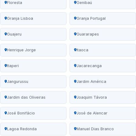
Floresta
Genibaú
Granja Lisboa
Granja Portugal
Guajeru
Guararapes
Henrique Jorge
Itaoca
Itaperi
Jacarecanga
Jangurussu
Jardim América
Jardim das Oliveiras
Joaquim Távora
José Bonifácio
José de Alencar
Lagoa Redonda
Manuel Dias Branco