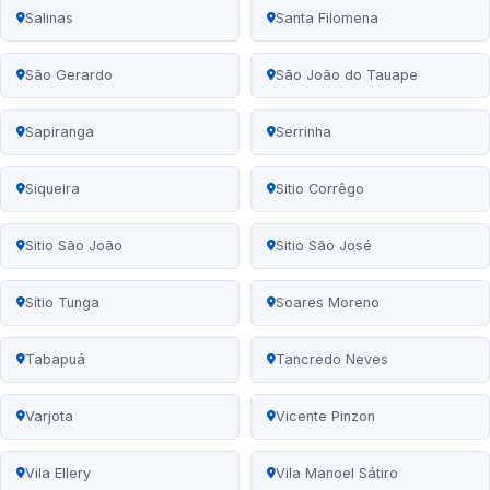
Salinas
Santa Filomena
São Gerardo
São João do Tauape
Sapiranga
Serrinha
Siqueira
Sitio Corrêgo
Sitio São João
Sitio São José
Sítio Tunga
Soares Moreno
Tabapuá
Tancredo Neves
Varjota
Vicente Pinzon
Vila Ellery
Vila Manoel Sátiro