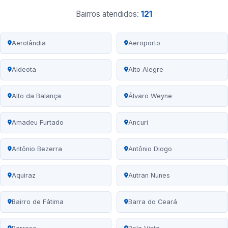
Bairros atendidos:
121
Aerolândia
Aeroporto
Aldeota
Alto Alegre
Alto da Balança
Álvaro Weyne
Amadeu Furtado
Ancuri
Antônio Bezerra
Antônio Diogo
Aquiraz
Autran Nunes
Bairro de Fátima
Barra do Ceará