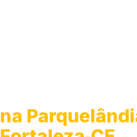
Guincho para C
na Parquelândi
Fortaleza‑CE