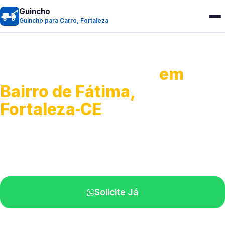
Guincho
Guincho para Carro, Fortaleza
Guincho para Carro
em
Bairro de Fátima,
Fortaleza‑CE
Serviço ágil de transporte automotivo.
Equipe especializada perto de você.
Solicite Já