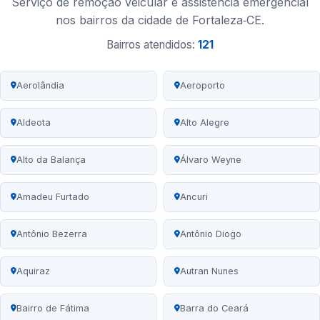
Serviço de remoção veicular e assistência emergencial
nos bairros da cidade de Fortaleza‑CE.
Bairros atendidos:
121
Aerolândia
Aeroporto
Aldeota
Alto Alegre
Alto da Balança
Álvaro Weyne
Amadeu Furtado
Ancuri
Antônio Bezerra
Antônio Diogo
Aquiraz
Autran Nunes
Bairro de Fátima
Barra do Ceará