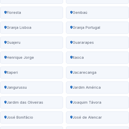
Floresta
Genibaú
Granja Lisboa
Granja Portugal
Guajeru
Guararapes
Henrique Jorge
Itaoca
Itaperi
Jacarecanga
Jangurussu
Jardim América
Jardim das Oliveiras
Joaquim Távora
José Bonifácio
José de Alencar