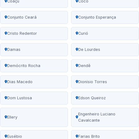
Coaçu
Cocó
Conjunto Ceará
Conjunto Esperança
Cristo Redentor
Curió
Damas
De Lourdes
Demócrito Rocha
Dendê
Dias Macedo
Dionísio Torres
Dom Lustosa
Edson Queiroz
Engenheiro Luciano
Ellery
Cavalcante
Eusébio
Farias Brito