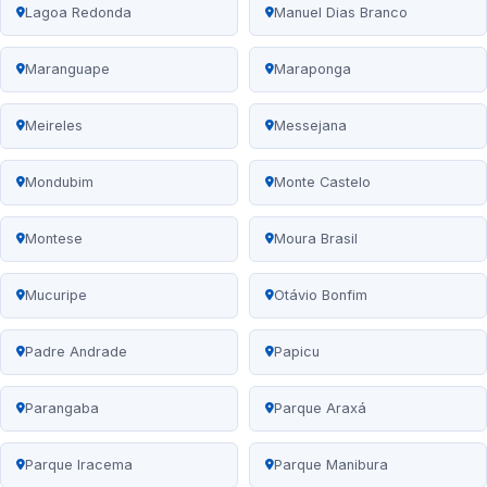
Lagoa Redonda
Manuel Dias Branco
Maranguape
Maraponga
Meireles
Messejana
Mondubim
Monte Castelo
Montese
Moura Brasil
Mucuripe
Otávio Bonfim
Padre Andrade
Papicu
Parangaba
Parque Araxá
Parque Iracema
Parque Manibura