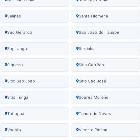
Salinas
Santa Filomena
São Gerardo
São João do Tauape
Sapiranga
Serrinha
Siqueira
Sitio Corrêgo
Sitio São João
Sitio São José
Sítio Tunga
Soares Moreno
Tabapuá
Tancredo Neves
Varjota
Vicente Pinzon