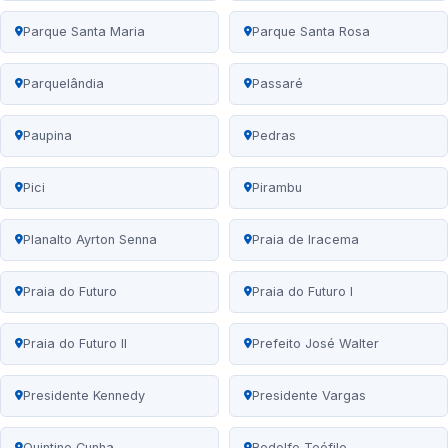
Parque Santa Maria
Parque Santa Rosa
Parquelândia
Passaré
Paupina
Pedras
Pici
Pirambu
Planalto Ayrton Senna
Praia de Iracema
Praia do Futuro
Praia do Futuro I
Praia do Futuro II
Prefeito José Walter
Presidente Kennedy
Presidente Vargas
Quintino Cunha
Rodolfo Teófilo