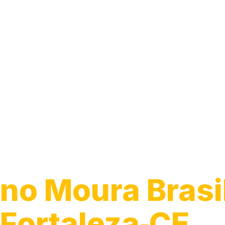
Guincho para C
no Moura Brasi
Fortaleza‑CE