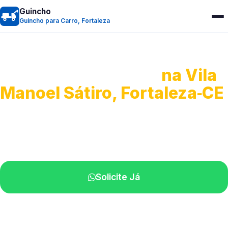
Guincho
Guincho para Carro, Fortaleza
Guincho para Carro
na Vila
Manoel Sátiro, Fortaleza‑CE
Serviço ágil de transporte automotivo.
Equipe especializada perto de você.
Solicite Já