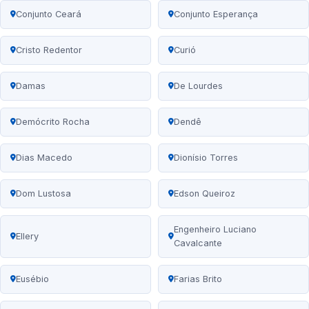
Conjunto Ceará
Conjunto Esperança
Cristo Redentor
Curió
Damas
De Lourdes
Demócrito Rocha
Dendê
Dias Macedo
Dionísio Torres
Dom Lustosa
Edson Queiroz
Engenheiro Luciano
Ellery
Cavalcante
Eusébio
Farias Brito