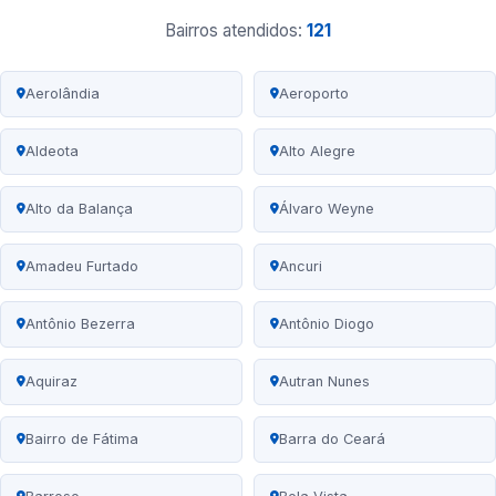
Bairros atendidos:
121
Aerolândia
Aeroporto
Aldeota
Alto Alegre
Alto da Balança
Álvaro Weyne
Amadeu Furtado
Ancuri
Antônio Bezerra
Antônio Diogo
Aquiraz
Autran Nunes
Bairro de Fátima
Barra do Ceará