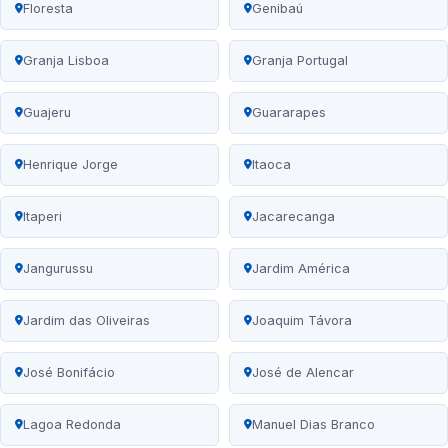
Floresta
Genibaú
Granja Lisboa
Granja Portugal
Guajeru
Guararapes
Henrique Jorge
Itaoca
Itaperi
Jacarecanga
Jangurussu
Jardim América
Jardim das Oliveiras
Joaquim Távora
José Bonifácio
José de Alencar
Lagoa Redonda
Manuel Dias Branco