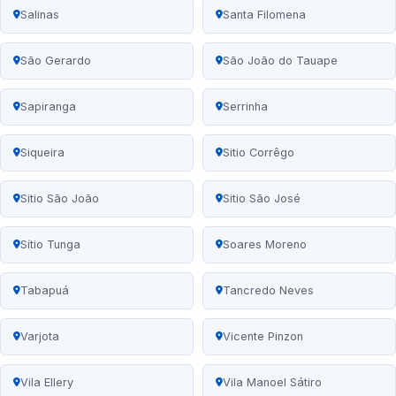
Salinas
Santa Filomena
São Gerardo
São João do Tauape
Sapiranga
Serrinha
Siqueira
Sitio Corrêgo
Sitio São João
Sitio São José
Sítio Tunga
Soares Moreno
Tabapuá
Tancredo Neves
Varjota
Vicente Pinzon
Vila Ellery
Vila Manoel Sátiro