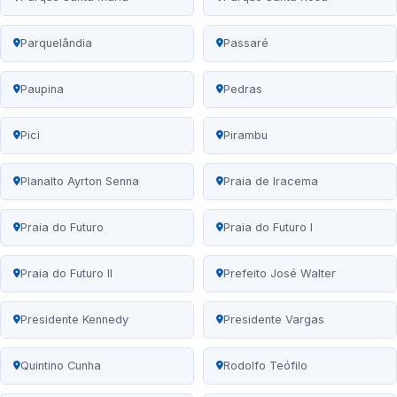
Parquelândia
Passaré
Paupina
Pedras
Pici
Pirambu
Planalto Ayrton Senna
Praia de Iracema
Praia do Futuro
Praia do Futuro I
Praia do Futuro II
Prefeito José Walter
Presidente Kennedy
Presidente Vargas
Quintino Cunha
Rodolfo Teófilo