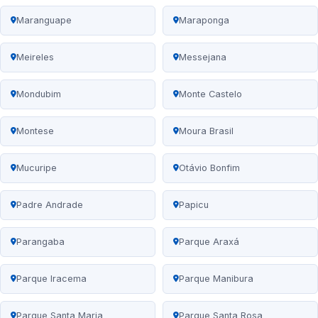
Maranguape
Maraponga
Meireles
Messejana
Mondubim
Monte Castelo
Montese
Moura Brasil
Mucuripe
Otávio Bonfim
Padre Andrade
Papicu
Parangaba
Parque Araxá
Parque Iracema
Parque Manibura
Parque Santa Maria
Parque Santa Rosa