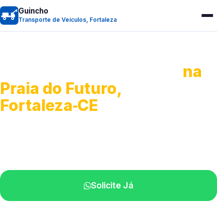
Guincho
Transporte de Veículos, Fortaleza
Transporte de Veículos
na
Praia do Futuro,
Fortaleza‑CE
Recolhimento de veículos em geral.
Equipe especializada na sua localidade.
Solicite Já