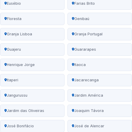
Eusébio
Farias Brito
Floresta
Genibaú
Granja Lisboa
Granja Portugal
Guajeru
Guararapes
Henrique Jorge
Itaoca
Itaperi
Jacarecanga
Jangurussu
Jardim América
Jardim das Oliveiras
Joaquim Távora
José Bonifácio
José de Alencar