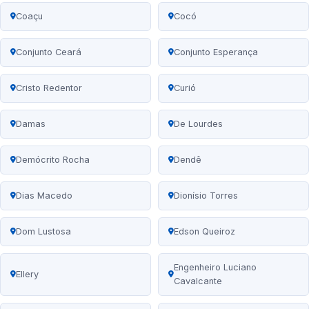
Coaçu
Cocó
Conjunto Ceará
Conjunto Esperança
Cristo Redentor
Curió
Damas
De Lourdes
Demócrito Rocha
Dendê
Dias Macedo
Dionísio Torres
Dom Lustosa
Edson Queiroz
Engenheiro Luciano
Ellery
Cavalcante