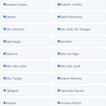
Quintino Cunha
Rodolfo Teófilo
Salinas
Santa Filomena
São Gerardo
São João do Tauape
Sapiranga
Serrinha
Siqueira
Sitio Corrêgo
Sitio São João
Sitio São José
Sítio Tunga
Soares Moreno
Tabapuá
Tancredo Neves
Varjota
Vicente Pinzon