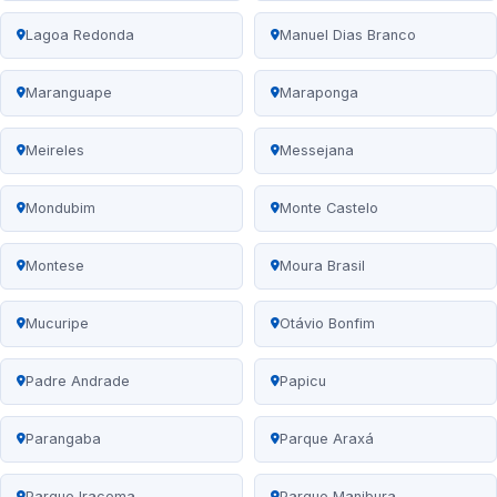
Lagoa Redonda
Manuel Dias Branco
Maranguape
Maraponga
Meireles
Messejana
Mondubim
Monte Castelo
Montese
Moura Brasil
Mucuripe
Otávio Bonfim
Padre Andrade
Papicu
Parangaba
Parque Araxá
Parque Iracema
Parque Manibura