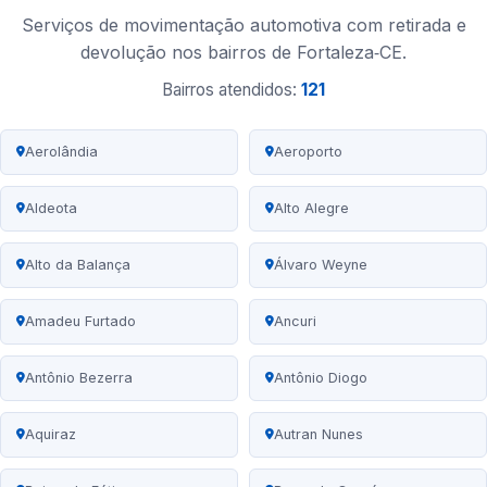
Serviços de movimentação automotiva com retirada e
devolução nos bairros de Fortaleza‑CE.
Bairros atendidos:
121
Aerolândia
Aeroporto
Aldeota
Alto Alegre
Alto da Balança
Álvaro Weyne
Amadeu Furtado
Ancuri
Antônio Bezerra
Antônio Diogo
Aquiraz
Autran Nunes