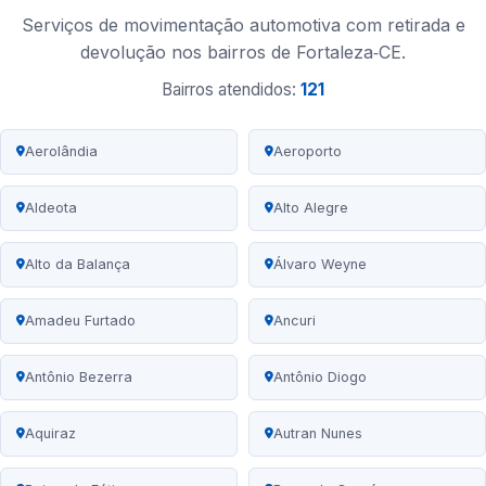
Serviços de movimentação automotiva com retirada e
devolução nos bairros de Fortaleza‑CE.
Bairros atendidos:
121
Aerolândia
Aeroporto
Aldeota
Alto Alegre
Alto da Balança
Álvaro Weyne
Amadeu Furtado
Ancuri
Antônio Bezerra
Antônio Diogo
Aquiraz
Autran Nunes