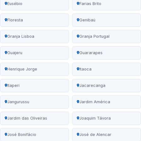
Eusébio
Farias Brito
Floresta
Genibaú
Granja Lisboa
Granja Portugal
Guajeru
Guararapes
Henrique Jorge
Itaoca
Itaperi
Jacarecanga
Jangurussu
Jardim América
Jardim das Oliveiras
Joaquim Távora
José Bonifácio
José de Alencar