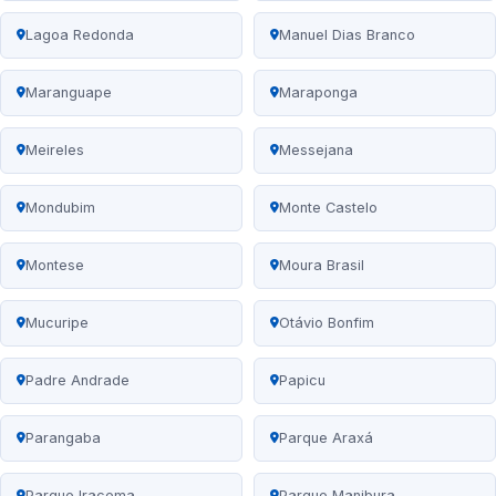
Lagoa Redonda
Manuel Dias Branco
Maranguape
Maraponga
Meireles
Messejana
Mondubim
Monte Castelo
Montese
Moura Brasil
Mucuripe
Otávio Bonfim
Padre Andrade
Papicu
Parangaba
Parque Araxá
Parque Iracema
Parque Manibura