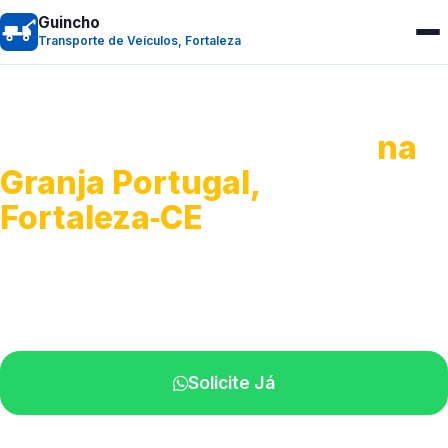
Guincho
Transporte de Veículos, Fortaleza
Transporte de Veículos
na
Granja Portugal,
Fortaleza‑CE
Recolhimento de veículos em geral.
Equipe especializada na sua localidade.
Solicite Já