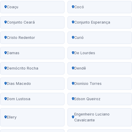
Coaçu
Cocó
Conjunto Ceará
Conjunto Esperança
Cristo Redentor
Curió
Damas
De Lourdes
Demócrito Rocha
Dendê
Dias Macedo
Dionísio Torres
Dom Lustosa
Edson Queiroz
Engenheiro Luciano
Ellery
Cavalcante