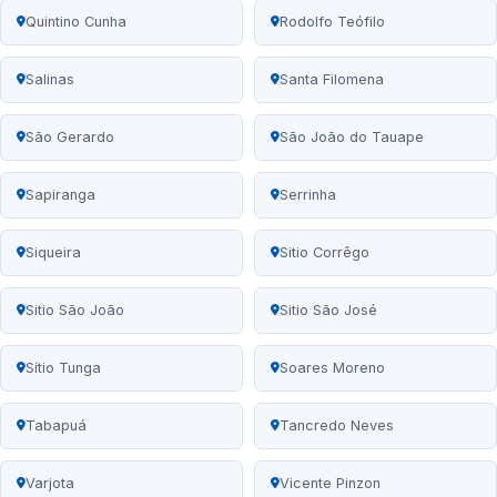
Quintino Cunha
Rodolfo Teófilo
Salinas
Santa Filomena
São Gerardo
São João do Tauape
Sapiranga
Serrinha
Siqueira
Sitio Corrêgo
Sitio São João
Sitio São José
Sítio Tunga
Soares Moreno
Tabapuá
Tancredo Neves
Varjota
Vicente Pinzon