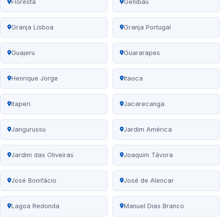
Floresta
Genibaú
Granja Lisboa
Granja Portugal
Guajeru
Guararapes
Henrique Jorge
Itaoca
Itaperi
Jacarecanga
Jangurussu
Jardim América
Jardim das Oliveiras
Joaquim Távora
José Bonifácio
José de Alencar
Lagoa Redonda
Manuel Dias Branco