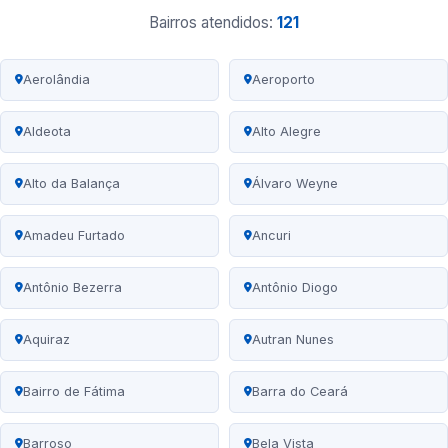
Bairros atendidos:
121
Aerolândia
Aeroporto
Aldeota
Alto Alegre
Alto da Balança
Álvaro Weyne
Amadeu Furtado
Ancuri
Antônio Bezerra
Antônio Diogo
Aquiraz
Autran Nunes
Bairro de Fátima
Barra do Ceará
Barroso
Bela Vista