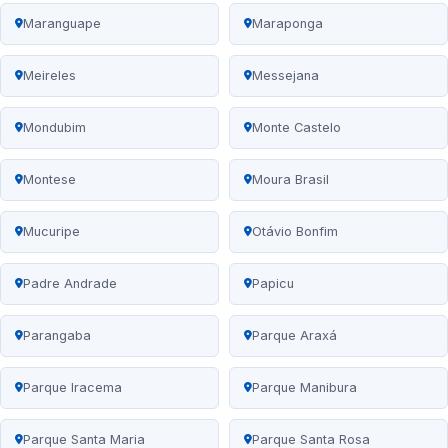
Maranguape
Maraponga
Meireles
Messejana
Mondubim
Monte Castelo
Montese
Moura Brasil
Mucuripe
Otávio Bonfim
Padre Andrade
Papicu
Parangaba
Parque Araxá
Parque Iracema
Parque Manibura
Parque Santa Maria
Parque Santa Rosa