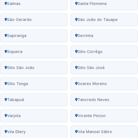
Salinas
Santa Filomena
São Gerardo
São João do Tauape
Sapiranga
Serrinha
Siqueira
Sitio Corrêgo
Sitio São João
Sitio São José
Sítio Tunga
Soares Moreno
Tabapuá
Tancredo Neves
Varjota
Vicente Pinzon
Vila Ellery
Vila Manoel Sátiro