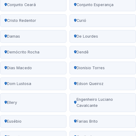
Conjunto Ceará
Conjunto Esperança
Cristo Redentor
Curió
Damas
De Lourdes
Demócrito Rocha
Dendê
Dias Macedo
Dionísio Torres
Dom Lustosa
Edson Queiroz
Engenheiro Luciano
Ellery
Cavalcante
Eusébio
Farias Brito