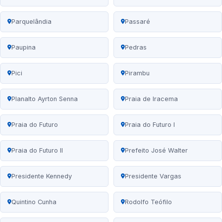
Parquelândia
Passaré
Paupina
Pedras
Pici
Pirambu
Planalto Ayrton Senna
Praia de Iracema
Praia do Futuro
Praia do Futuro I
Praia do Futuro II
Prefeito José Walter
Presidente Kennedy
Presidente Vargas
Quintino Cunha
Rodolfo Teófilo