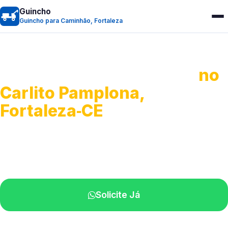
Guincho
Guincho para Caminhão, Fortaleza
Guincho para Caminhão
no
Carlito Pamplona,
Fortaleza‑CE
Atendimento de apoio a veículos grandes.
Profissionais qualificados na sua região.
Solicite Já