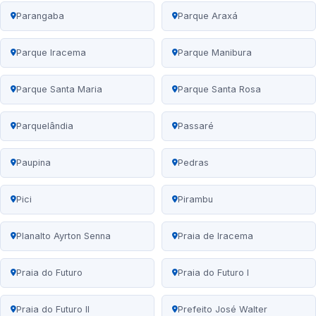
Parangaba
Parque Araxá
Parque Iracema
Parque Manibura
Parque Santa Maria
Parque Santa Rosa
Parquelândia
Passaré
Paupina
Pedras
Pici
Pirambu
Planalto Ayrton Senna
Praia de Iracema
Praia do Futuro
Praia do Futuro I
Praia do Futuro II
Prefeito José Walter