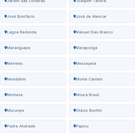
Jardim das Oliveiras
Joaquim Távora
José Bonifácio
José de Alencar
Lagoa Redonda
Manuel Dias Branco
Maranguape
Maraponga
Meireles
Messejana
Mondubim
Monte Castelo
Montese
Moura Brasil
Mucuripe
Otávio Bonfim
Padre Andrade
Papicu