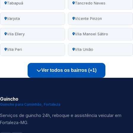
Tabapuá
Tancredo Neves
Varjota
Vicente Pinzon
Vila Ellery
Vila Manoel Sátiro
Vila Peri
Vila União
Ver todos os bairros (+1)
Guincho
Guincho para Caminhão, Fortaleza
Serviços de guincho 24h, reboque e assistência veicular em
Fortaleza-MG.