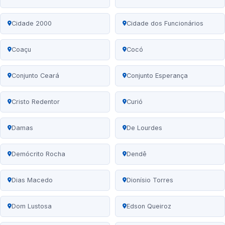
Cidade 2000
Cidade dos Funcionários
Coaçu
Cocó
Conjunto Ceará
Conjunto Esperança
Cristo Redentor
Curió
Damas
De Lourdes
Demócrito Rocha
Dendê
Dias Macedo
Dionísio Torres
Dom Lustosa
Edson Queiroz