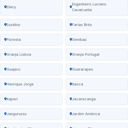
Engenheiro Luciano
Ellery
Cavalcante
Eusébio
Farias Brito
Floresta
Genibaú
Granja Lisboa
Granja Portugal
Guajeru
Guararapes
Henrique Jorge
Itaoca
Itaperi
Jacarecanga
Jangurussu
Jardim América