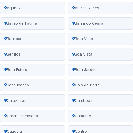
Aquiraz
Autran Nunes
Bairro de Fátima
Barra do Ceará
Barroso
Bela Vista
Benfica
Boa Vista
Bom Futuro
Bom Jardim
Bonsucesso
Cais do Porto
Cajazeiras
Cambeba
Carlito Pamplona
Castelão
Caucaia
Centro