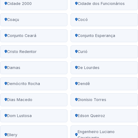
Cidade 2000
Cidade dos Funcionários
Coaçu
Cocó
Conjunto Ceará
Conjunto Esperança
Cristo Redentor
Curió
Damas
De Lourdes
Demócrito Rocha
Dendê
Dias Macedo
Dionísio Torres
Dom Lustosa
Edson Queiroz
Engenheiro Luciano
Ellery
Cavalcante