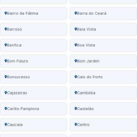
Bairro de Fátima
Barra do Ceará
Barroso
Bela Vista
Benfica
Boa Vista
Bom Futuro
Bom Jardim
Bonsucesso
Cais do Porto
Cajazeiras
Cambeba
Carlito Pamplona
Castelão
Caucaia
Centro