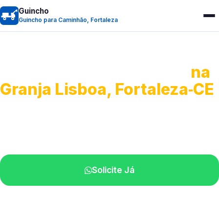
Guincho
Guincho para Caminhão, Fortaleza
Guincho para Caminhão
na
Granja Lisboa, Fortaleza‑CE
Atendimento de apoio a veículos grandes.
Profissionais qualificados na sua região.
Solicite Já