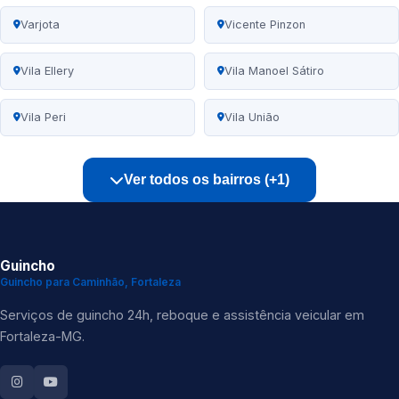
Varjota
Vicente Pinzon
Vila Ellery
Vila Manoel Sátiro
Vila Peri
Vila União
Ver todos os bairros (+1)
Guincho
Guincho para Caminhão, Fortaleza
Serviços de guincho 24h, reboque e assistência veicular em
Fortaleza-MG.