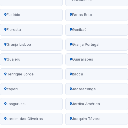
Eusébio
Farias Brito
Floresta
Genibaú
Granja Lisboa
Granja Portugal
Guajeru
Guararapes
Henrique Jorge
Itaoca
Itaperi
Jacarecanga
Jangurussu
Jardim América
Jardim das Oliveiras
Joaquim Távora