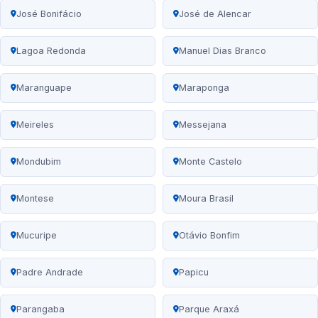
José Bonifácio
José de Alencar
Lagoa Redonda
Manuel Dias Branco
Maranguape
Maraponga
Meireles
Messejana
Mondubim
Monte Castelo
Montese
Moura Brasil
Mucuripe
Otávio Bonfim
Padre Andrade
Papicu
Parangaba
Parque Araxá