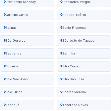
Presidente Kennedy
Presidente Vargas
Quintino Cunha
Rodolfo Teófilo
Salinas
Santa Filomena
São Gerardo
São João do Tauape
Sapiranga
Serrinha
Siqueira
Sitio Corrêgo
Sitio São João
Sitio São José
Sítio Tunga
Soares Moreno
Tabapuá
Tancredo Neves